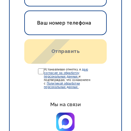
ГЛАВНАЯ
УСЛУГИ
ПРОЕКТЫ
О КОМПАНИИ
КОНТАКТЫ
Отправить
Устанавливая отметку, я
даю
согласие на обработку
персональных данных
и
подтверждаю, что ознакомлен
с
Политикой обработки
Заявка на просчет
персональных данных
.
Мы на связи