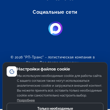
Социальные сети
© 2026 "РП-Транс" - логистическая компания в
Крыму. Все права защищены.
Настройки файлов cookie
Политика обработки персональных данных
Мы используем необходимые cookie для работы сайта.
Согласие на обработку персональных данных
С вашего согласия также могут использоваться
Политика использования cookie
аналитические cookie и загружаться внешний контент.
Политика конфиденциальности
Вы можете принять всё, оставить только необходимые
Настройки cookie
cookie или самостоятельно настроить выбор.
Подробнее
SEO & developed by
Только необходимые